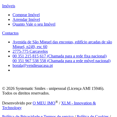
Imóveis
Comprar Imóvel
Arrendar Imóvel
Quanto Vale o seu Imóvel
Contactos
Avenida de São Miguel das encostas, edifício arcadas de são
Miguel, n249, esc 60
2775-775 Carcavelos
00 351 215 815 617 (Chamada para a rede fixa nacional)
00 351 967 538 558 (Chamada para a rede móvel nacional)
borala@vendieuacasa.pt
© 2026
Systematic Smiles - unipessoal (Licença AMI 15946).
Todos os direitos reservados.
®
Desenvolvido por
O MEU IMO
/
XLM - Innovation &
Technology
Política de Privacidade e Termos de serviço
/
Política de Cookies
/