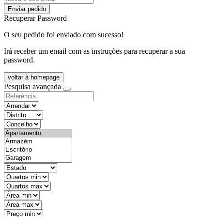
Enviar pedido
Recuperar Password
O seu pedido foi enviado com sucesso!
Irá receber um email com as instruções para recuperar a sua
password.
voltar à homepage
Pesquisa avançada
objective
districtId
countyId
types
state
mintypo
maxtypo
minarea
maxarea
minprice