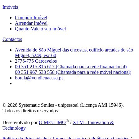
Imóveis
Comprar Imóvel
Arrendar Imóvel
Quanto Vale o seu Imóvel
Contactos
Avenida de São Miguel das encostas, edifício arcadas de são
Miguel, n249, esc 60
2775-775 Carcavelos
00 351 215 815 617 (Chamada para a rede fixa nacional)
00 351 967 538 558 (Chamada para a rede móvel nacional)
borala@vendieuacasa.pt
© 2026
Systematic Smiles - unipessoal (Licença AMI 15946).
Todos os direitos reservados.
®
Desenvolvido por
O MEU IMO
/
XLM - Innovation &
Technology
Política de Privacidade e Termos de serviço
/
Política de Cookies
/