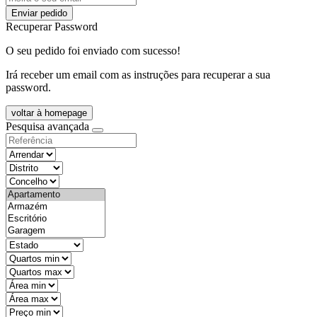
Enviar pedido
Recuperar Password
O seu pedido foi enviado com sucesso!
Irá receber um email com as instruções para recuperar a sua
password.
voltar à homepage
Pesquisa avançada
objective
districtId
countyId
types
state
mintypo
maxtypo
minarea
maxarea
minprice