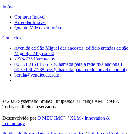
Imóveis
Comprar Imóvel
Arrendar Imóvel
Quanto Vale o seu Imóvel
Contactos
Avenida de São Miguel das encostas, edifício arcadas de são
Miguel, n249, esc 60
2775-775 Carcavelos
00 351 215 815 617 (Chamada para a rede fixa nacional)
00 351 967 538 558 (Chamada para a rede móvel nacional)
borala@vendieuacasa.pt
© 2026
Systematic Smiles - unipessoal (Licença AMI 15946).
Todos os direitos reservados.
®
Desenvolvido por
O MEU IMO
/
XLM - Innovation &
Technology
Política de Privacidade e Termos de serviço
/
Política de Cookies
/