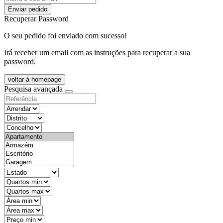
Enviar pedido
Recuperar Password
O seu pedido foi enviado com sucesso!
Irá receber um email com as instruções para recuperar a sua
password.
voltar à homepage
Pesquisa avançada
objective
districtId
countyId
types
state
mintypo
maxtypo
minarea
maxarea
minprice