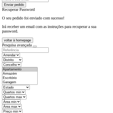
Enviar pedido
Recuperar Password
O seu pedido foi enviado com sucesso!
Irá receber um email com as instruções para recuperar a sua
password.
voltar à homepage
Pesquisa avançada
objective
districtId
countyId
types
state
mintypo
maxtypo
minarea
maxarea
minprice