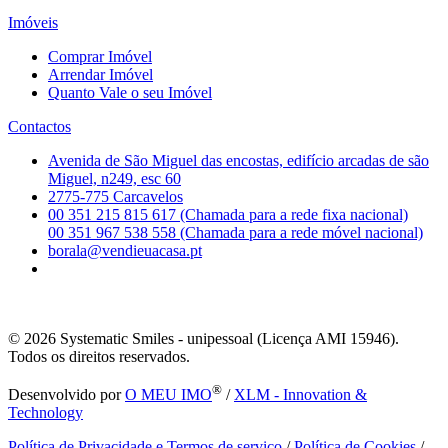
Imóveis
Comprar Imóvel
Arrendar Imóvel
Quanto Vale o seu Imóvel
Contactos
Avenida de São Miguel das encostas, edifício arcadas de são
Miguel, n249, esc 60
2775-775 Carcavelos
00 351 215 815 617 (Chamada para a rede fixa nacional)
00 351 967 538 558 (Chamada para a rede móvel nacional)
borala@vendieuacasa.pt
© 2026
Systematic Smiles - unipessoal (Licença AMI 15946).
Todos os direitos reservados.
®
Desenvolvido por
O MEU IMO
/
XLM - Innovation &
Technology
Política de Privacidade e Termos de serviço
/
Política de Cookies
/