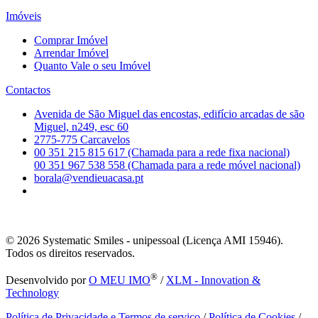
Imóveis
Comprar Imóvel
Arrendar Imóvel
Quanto Vale o seu Imóvel
Contactos
Avenida de São Miguel das encostas, edifício arcadas de são
Miguel, n249, esc 60
2775-775 Carcavelos
00 351 215 815 617 (Chamada para a rede fixa nacional)
00 351 967 538 558 (Chamada para a rede móvel nacional)
borala@vendieuacasa.pt
© 2026
Systematic Smiles - unipessoal (Licença AMI 15946).
Todos os direitos reservados.
®
Desenvolvido por
O MEU IMO
/
XLM - Innovation &
Technology
Política de Privacidade e Termos de serviço
/
Política de Cookies
/