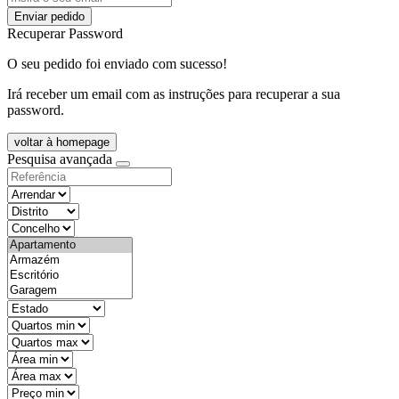
Enviar pedido
Recuperar Password
O seu pedido foi enviado com sucesso!
Irá receber um email com as instruções para recuperar a sua
password.
voltar à homepage
Pesquisa avançada
objective
districtId
countyId
types
state
mintypo
maxtypo
minarea
maxarea
minprice