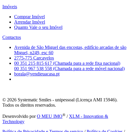
Imóveis
Comprar Imóvel
Arrendar Imóvel
Quanto Vale o seu Imóvel
Contactos
Avenida de São Miguel das encostas, edifício arcadas de são
Miguel, n249, esc 60
2775-775 Carcavelos
00 351 215 815 617 (Chamada para a rede fixa nacional)
00 351 967 538 558 (Chamada para a rede móvel nacional)
borala@vendieuacasa.pt
© 2026
Systematic Smiles - unipessoal (Licença AMI 15946).
Todos os direitos reservados.
®
Desenvolvido por
O MEU IMO
/
XLM - Innovation &
Technology
Política de Privacidade e Termos de serviço
/
Política de Cookies
/