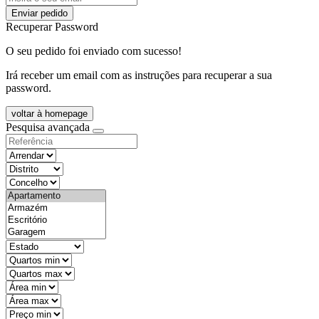
Enviar pedido
Recuperar Password
O seu pedido foi enviado com sucesso!
Irá receber um email com as instruções para recuperar a sua
password.
voltar à homepage
Pesquisa avançada
objective
districtId
countyId
types
state
mintypo
maxtypo
minarea
maxarea
minprice