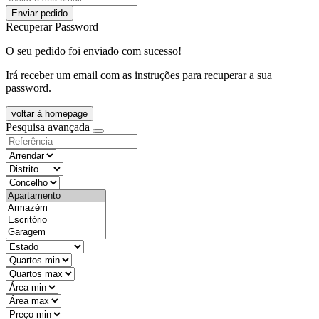
Enviar pedido
Recuperar Password
O seu pedido foi enviado com sucesso!
Irá receber um email com as instruções para recuperar a sua
password.
voltar à homepage
Pesquisa avançada
objective
districtId
countyId
types
state
mintypo
maxtypo
minarea
maxarea
minprice