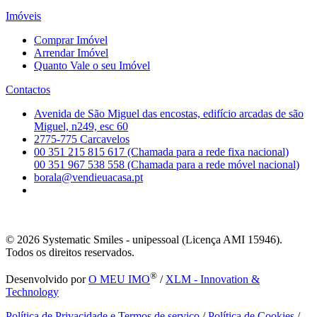
Imóveis
Comprar Imóvel
Arrendar Imóvel
Quanto Vale o seu Imóvel
Contactos
Avenida de São Miguel das encostas, edifício arcadas de são
Miguel, n249, esc 60
2775-775 Carcavelos
00 351 215 815 617 (Chamada para a rede fixa nacional)
00 351 967 538 558 (Chamada para a rede móvel nacional)
borala@vendieuacasa.pt
© 2026
Systematic Smiles - unipessoal (Licença AMI 15946).
Todos os direitos reservados.
®
Desenvolvido por
O MEU IMO
/
XLM - Innovation &
Technology
Política de Privacidade e Termos de serviço
/
Política de Cookies
/