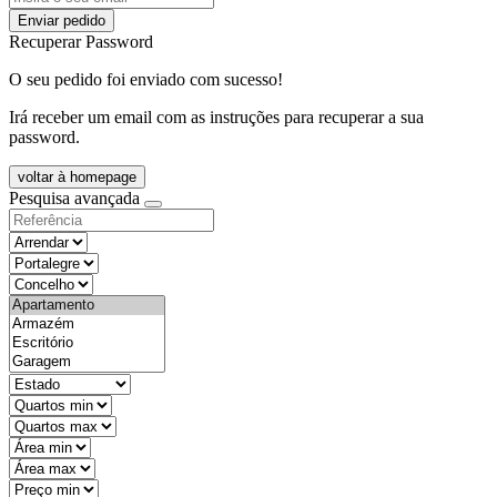
Enviar pedido
Recuperar Password
O seu pedido foi enviado com sucesso!
Irá receber um email com as instruções para recuperar a sua
password.
voltar à homepage
Pesquisa avançada
objective
districtId
countyId
types
state
mintypo
maxtypo
minarea
maxarea
minprice