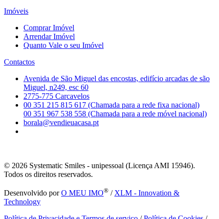
Imóveis
Comprar Imóvel
Arrendar Imóvel
Quanto Vale o seu Imóvel
Contactos
Avenida de São Miguel das encostas, edifício arcadas de são
Miguel, n249, esc 60
2775-775 Carcavelos
00 351 215 815 617 (Chamada para a rede fixa nacional)
00 351 967 538 558 (Chamada para a rede móvel nacional)
borala@vendieuacasa.pt
© 2026
Systematic Smiles - unipessoal (Licença AMI 15946).
Todos os direitos reservados.
®
Desenvolvido por
O MEU IMO
/
XLM - Innovation &
Technology
Política de Privacidade e Termos de serviço
/
Política de Cookies
/