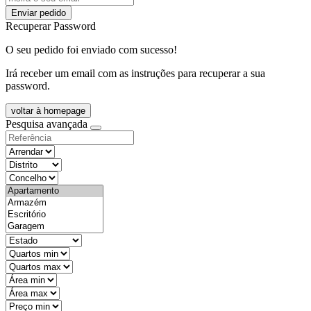
Enviar pedido
Recuperar Password
O seu pedido foi enviado com sucesso!
Irá receber um email com as instruções para recuperar a sua
password.
voltar à homepage
Pesquisa avançada
objective
districtId
countyId
types
state
mintypo
maxtypo
minarea
maxarea
minprice