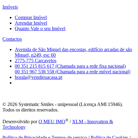
Imóveis
Comprar Imóvel
Arrendar Imóvel
Quanto Vale o seu Imóvel
Contactos
Avenida de São Miguel das encostas, edifício arcadas de são
Miguel, n249, esc 60
2775-775 Carcavelos
00 351 215 815 617 (Chamada para a rede fixa nacional)
00 351 967 538 558 (Chamada para a rede móvel nacional)
borala@vendieuacasa.pt
© 2026
Systematic Smiles - unipessoal (Licença AMI 15946).
Todos os direitos reservados.
®
Desenvolvido por
O MEU IMO
/
XLM - Innovation &
Technology
Política de Privacidade e Termos de serviço
/
Política de Cookies
/