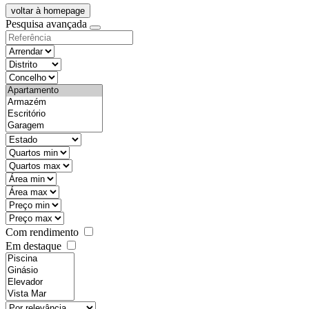
voltar à homepage
Pesquisa avançada
objective
districtId
countyId
types
state
mintypo
maxtypo
minarea
maxarea
minprice
maxprice
Com rendimento
Em destaque
features
realestateOrder