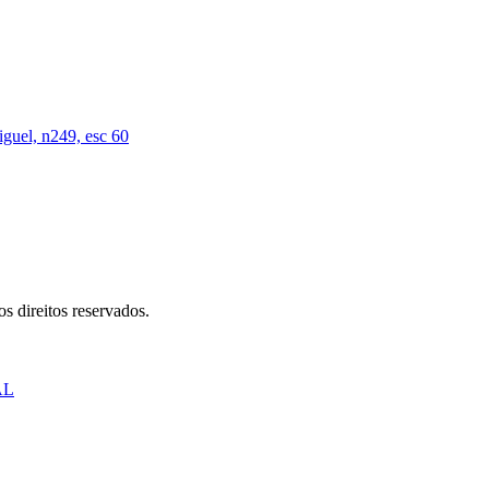
iguel, n249, esc 60
s direitos reservados.
AL