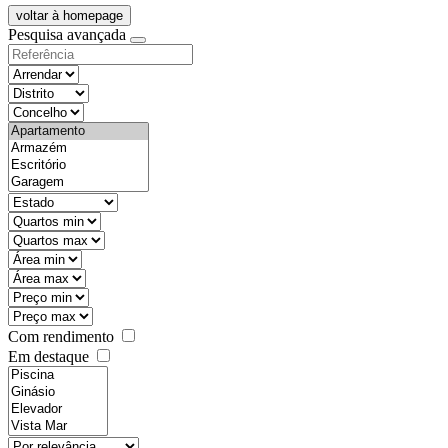
voltar à homepage
Pesquisa avançada
objective
districtId
countyId
types
state
mintypo
maxtypo
minarea
maxarea
minprice
maxprice
Com rendimento
Em destaque
features
realestateOrder