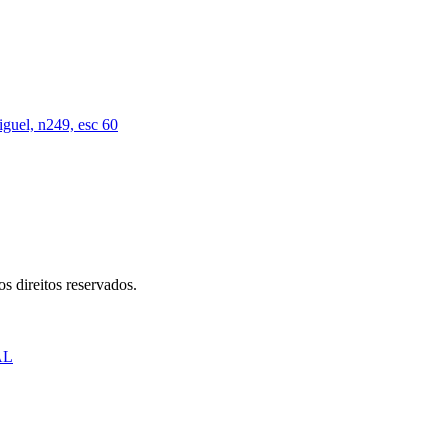
iguel, n249, esc 60
s direitos reservados.
AL