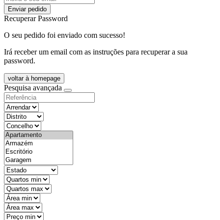
Enviar pedido
Recuperar Password
O seu pedido foi enviado com sucesso!
Irá receber um email com as instruções para recuperar a sua
password.
voltar à homepage
Pesquisa avançada
objective
districtId
countyId
types
state
mintypo
maxtypo
minarea
maxarea
minprice