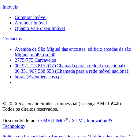
Imóveis
Comprar Imóvel
Arrendar Imóvel
Quanto Vale o seu Imóvel
Contactos
Avenida de São Miguel das encostas, edifício arcadas de são
Miguel, n249, esc 60
2775-775 Carcavelos
00 351 215 815 617 (Chamada para a rede fixa nacional)
00 351 967 538 558 (Chamada para a rede móvel nacional)
borala@vendieuacasa.pt
© 2026
Systematic Smiles - unipessoal (Licença AMI 15946).
Todos os direitos reservados.
®
Desenvolvido por
O MEU IMO
/
XLM - Innovation &
Technology
Política de Privacidade e Termos de serviço
/
Política de Cookies
/