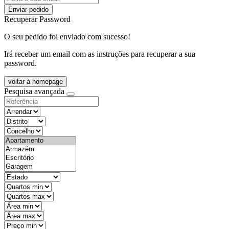
Enviar pedido
Recuperar Password
O seu pedido foi enviado com sucesso!
Irá receber um email com as instruções para recuperar a sua
password.
voltar à homepage
Pesquisa avançada
objective
districtId
countyId
types
state
mintypo
maxtypo
minarea
maxarea
minprice