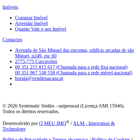
Imóveis
Comprar Imóvel
Arrendar Imóvel
Quanto Vale o seu Imóvel
Contactos
Avenida de São Miguel das encostas, edifício arcadas de são
Miguel, n249, esc 60
2775-775 Carcavelos
00 351 215 815 617 (Chamada para a rede fixa nacional)
00 351 967 538 558 (Chamada para a rede móvel nacional)
borala@vendieuacasa.pt
© 2026
Systematic Smiles - unipessoal (Licença AMI 15946).
Todos os direitos reservados.
®
Desenvolvido por
O MEU IMO
/
XLM - Innovation &
Technology
Política de Privacidade e Termos de serviço
/
Política de Cookies
/