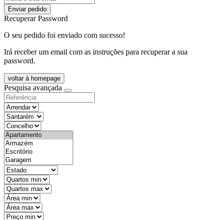
Enviar pedido
Recuperar Password
O seu pedido foi enviado com sucesso!
Irá receber um email com as instruções para recuperar a sua
password.
voltar à homepage
Pesquisa avançada
objective
districtId
countyId
types
state
mintypo
maxtypo
minarea
maxarea
minprice