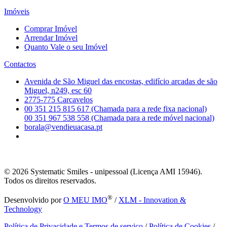
Imóveis
Comprar Imóvel
Arrendar Imóvel
Quanto Vale o seu Imóvel
Contactos
Avenida de São Miguel das encostas, edifício arcadas de são
Miguel, n249, esc 60
2775-775 Carcavelos
00 351 215 815 617 (Chamada para a rede fixa nacional)
00 351 967 538 558 (Chamada para a rede móvel nacional)
borala@vendieuacasa.pt
© 2026
Systematic Smiles - unipessoal (Licença AMI 15946).
Todos os direitos reservados.
®
Desenvolvido por
O MEU IMO
/
XLM - Innovation &
Technology
Política de Privacidade e Termos de serviço
/
Política de Cookies
/