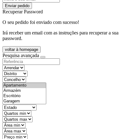
Enviar pedido
Recuperar Password
O seu pedido foi enviado com sucesso!
Irá receber um email com as instruções para recuperar a sua
password.
voltar à homepage
Pesquisa avançada
objective
districtId
countyId
types
state
mintypo
maxtypo
minarea
maxarea
minprice