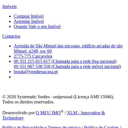
Imóveis
Comprar Imóvel
Arrendar Imóvel
Quanto Vale o seu Imóvel
Contactos
Avenida de São Miguel das encostas, edifício arcadas de são
Miguel, n249, esc 60
2775-775 Carcavelos
00 351 215 815 617 (Chamada para a rede fixa nacional)
00 351 967 538 558 (Chamada para a rede móvel nacional)
borala@vendieuacasa.pt
© 2026
Systematic Smiles - unipessoal (Licença AMI 15946).
Todos os direitos reservados.
®
Desenvolvido por
O MEU IMO
/
XLM - Innovation &
Technology
Política de Privacidade e Termos de serviço
/
Política de Cookies
/