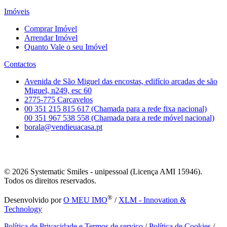
Imóveis
Comprar Imóvel
Arrendar Imóvel
Quanto Vale o seu Imóvel
Contactos
Avenida de São Miguel das encostas, edifício arcadas de são
Miguel, n249, esc 60
2775-775 Carcavelos
00 351 215 815 617 (Chamada para a rede fixa nacional)
00 351 967 538 558 (Chamada para a rede móvel nacional)
borala@vendieuacasa.pt
© 2026
Systematic Smiles - unipessoal (Licença AMI 15946).
Todos os direitos reservados.
®
Desenvolvido por
O MEU IMO
/
XLM - Innovation &
Technology
Política de Privacidade e Termos de serviço
/
Política de Cookies
/