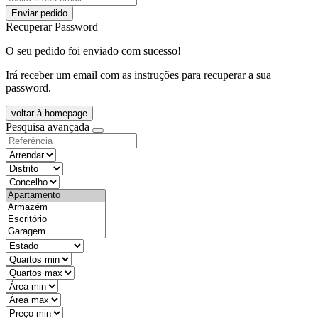
Enviar pedido
Recuperar Password
O seu pedido foi enviado com sucesso!
Irá receber um email com as instruções para recuperar a sua
password.
voltar à homepage
Pesquisa avançada
objective
districtId
countyId
types
state
mintypo
maxtypo
minarea
maxarea
minprice