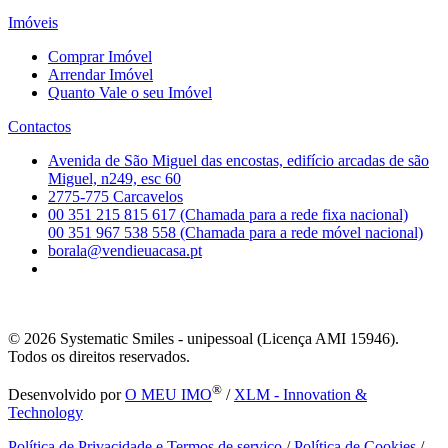
Imóveis
Comprar Imóvel
Arrendar Imóvel
Quanto Vale o seu Imóvel
Contactos
Avenida de São Miguel das encostas, edifício arcadas de são
Miguel, n249, esc 60
2775-775 Carcavelos
00 351 215 815 617 (Chamada para a rede fixa nacional)
00 351 967 538 558 (Chamada para a rede móvel nacional)
borala@vendieuacasa.pt
© 2026
Systematic Smiles - unipessoal (Licença AMI 15946).
Todos os direitos reservados.
®
Desenvolvido por
O MEU IMO
/
XLM - Innovation &
Technology
Política de Privacidade e Termos de serviço
/
Política de Cookies
/