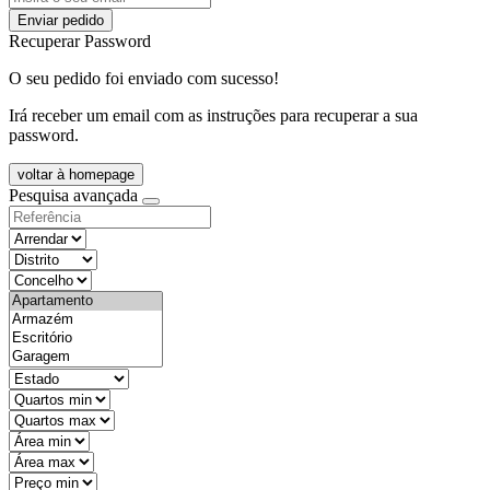
Enviar pedido
Recuperar Password
O seu pedido foi enviado com sucesso!
Irá receber um email com as instruções para recuperar a sua
password.
voltar à homepage
Pesquisa avançada
objective
districtId
countyId
types
state
mintypo
maxtypo
minarea
maxarea
minprice