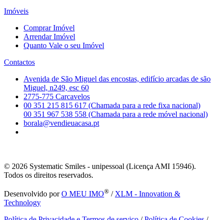
Imóveis
Comprar Imóvel
Arrendar Imóvel
Quanto Vale o seu Imóvel
Contactos
Avenida de São Miguel das encostas, edifício arcadas de são
Miguel, n249, esc 60
2775-775 Carcavelos
00 351 215 815 617 (Chamada para a rede fixa nacional)
00 351 967 538 558 (Chamada para a rede móvel nacional)
borala@vendieuacasa.pt
© 2026
Systematic Smiles - unipessoal (Licença AMI 15946).
Todos os direitos reservados.
®
Desenvolvido por
O MEU IMO
/
XLM - Innovation &
Technology
Política de Privacidade e Termos de serviço
/
Política de Cookies
/