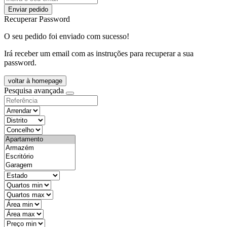
Enviar pedido
Recuperar Password
O seu pedido foi enviado com sucesso!
Irá receber um email com as instruções para recuperar a sua
password.
voltar à homepage
Pesquisa avançada
objective
districtId
countyId
types
state
mintypo
maxtypo
minarea
maxarea
minprice