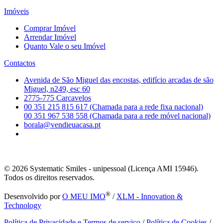
Imóveis
Comprar Imóvel
Arrendar Imóvel
Quanto Vale o seu Imóvel
Contactos
Avenida de São Miguel das encostas, edifício arcadas de são
Miguel, n249, esc 60
2775-775 Carcavelos
00 351 215 815 617 (Chamada para a rede fixa nacional)
00 351 967 538 558 (Chamada para a rede móvel nacional)
borala@vendieuacasa.pt
© 2026
Systematic Smiles - unipessoal (Licença AMI 15946).
Todos os direitos reservados.
®
Desenvolvido por
O MEU IMO
/
XLM - Innovation &
Technology
Política de Privacidade e Termos de serviço
/
Política de Cookies
/