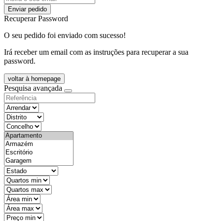
Enviar pedido
Recuperar Password
O seu pedido foi enviado com sucesso!
Irá receber um email com as instruções para recuperar a sua
password.
voltar à homepage
Pesquisa avançada
objective
districtId
countyId
types
state
mintypo
maxtypo
minarea
maxarea
minprice