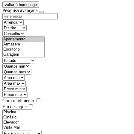
voltar à homepage
Pesquisa avançada
objective
districtId
countyId
types
state
mintypo
maxtypo
minarea
maxarea
minprice
maxprice
Com rendimento
Em destaque
features
realestateOrder