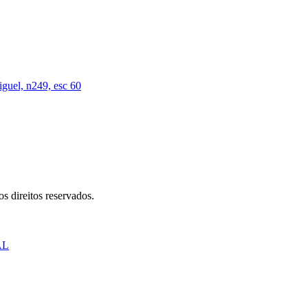
iguel, n249, esc 60
s direitos reservados.
AL