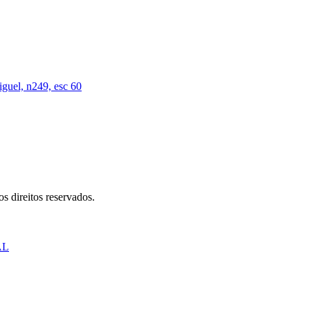
iguel, n249, esc 60
s direitos reservados.
AL