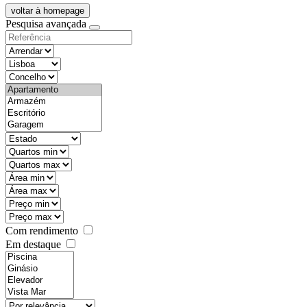
voltar à homepage
Pesquisa avançada
objective
districtId
countyId
types
state
mintypo
maxtypo
minarea
maxarea
minprice
maxprice
Com rendimento
Em destaque
features
realestateOrder