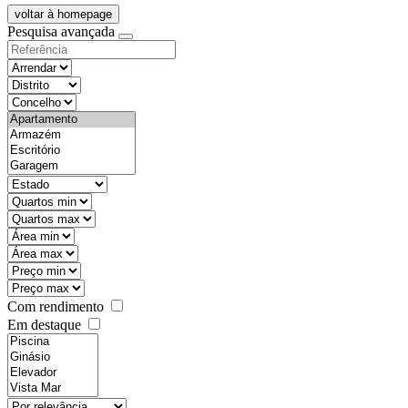
voltar à homepage
Pesquisa avançada
objective
districtId
countyId
types
state
mintypo
maxtypo
minarea
maxarea
minprice
maxprice
Com rendimento
Em destaque
features
realestateOrder