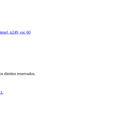
iguel, n249, esc 60
s direitos reservados.
AL