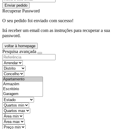
Enviar pedido
Recuperar Password
O seu pedido foi enviado com sucesso!
Irá receber um email com as instruções para recuperar a sua
password.
voltar à homepage
Pesquisa avançada
objective
districtId
countyId
types
state
mintypo
maxtypo
minarea
maxarea
minprice