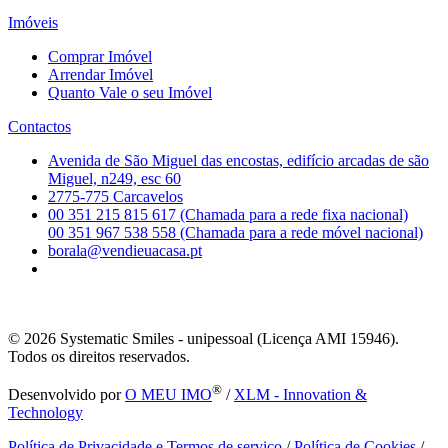
Imóveis
Comprar Imóvel
Arrendar Imóvel
Quanto Vale o seu Imóvel
Contactos
Avenida de São Miguel das encostas, edifício arcadas de são
Miguel, n249, esc 60
2775-775 Carcavelos
00 351 215 815 617 (Chamada para a rede fixa nacional)
00 351 967 538 558 (Chamada para a rede móvel nacional)
borala@vendieuacasa.pt
© 2026
Systematic Smiles - unipessoal (Licença AMI 15946).
Todos os direitos reservados.
®
Desenvolvido por
O MEU IMO
/
XLM - Innovation &
Technology
Política de Privacidade e Termos de serviço
/
Política de Cookies
/