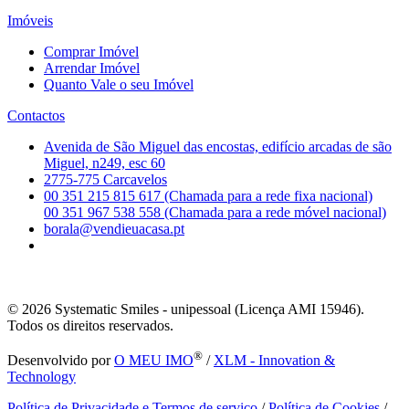
Imóveis
Comprar Imóvel
Arrendar Imóvel
Quanto Vale o seu Imóvel
Contactos
Avenida de São Miguel das encostas, edifício arcadas de são
Miguel, n249, esc 60
2775-775 Carcavelos
00 351 215 815 617 (Chamada para a rede fixa nacional)
00 351 967 538 558 (Chamada para a rede móvel nacional)
borala@vendieuacasa.pt
© 2026
Systematic Smiles - unipessoal (Licença AMI 15946).
Todos os direitos reservados.
®
Desenvolvido por
O MEU IMO
/
XLM - Innovation &
Technology
Política de Privacidade e Termos de serviço
/
Política de Cookies
/