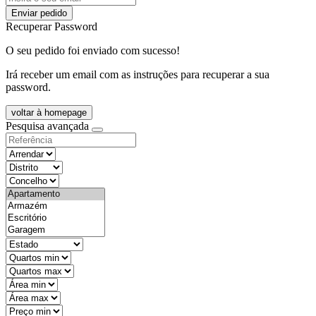
Enviar pedido
Recuperar Password
O seu pedido foi enviado com sucesso!
Irá receber um email com as instruções para recuperar a sua
password.
voltar à homepage
Pesquisa avançada
objective
districtId
countyId
types
state
mintypo
maxtypo
minarea
maxarea
minprice