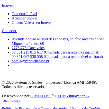
Imóveis
Comprar Imóvel
Arrendar Imóvel
Quanto Vale o seu Imóvel
Contactos
Avenida de São Miguel das encostas, edifício arcadas de são
Miguel, n249, esc 60
2775-775 Carcavelos
00 351 215 815 617 (Chamada para a rede fixa nacional)
00 351 967 538 558 (Chamada para a rede móvel nacional)
borala@vendieuacasa.pt
© 2026
Systematic Smiles - unipessoal (Licença AMI 15946).
Todos os direitos reservados.
®
Desenvolvido por
O MEU IMO
/
XLM - Innovation &
Technology
Política de Privacidade e Termos de serviço
/
Política de Cookies
/