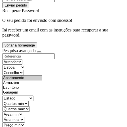
Enviar pedido
Recuperar Password
O seu pedido foi enviado com sucesso!
Irá receber um email com as instruções para recuperar a sua
password.
voltar à homepage
Pesquisa avançada
objective
districtId
countyId
types
state
mintypo
maxtypo
minarea
maxarea
minprice