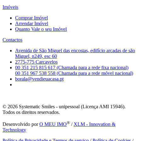
Imóveis
Comprar Imóvel
Arrendar Imóvel
Quanto Vale o seu Imóvel
Contactos
Avenida de São Miguel das encostas, edifício arcadas de são
Miguel, n249, esc 60
2775-775 Carcavelos
00 351 215 815 617 (Chamada para a rede fixa nacional)
00 351 967 538 558 (Chamada para a rede móvel nacional)
borala@vendieuacasa.pt
© 2026
Systematic Smiles - unipessoal (Licença AMI 15946).
Todos os direitos reservados.
®
Desenvolvido por
O MEU IMO
/
XLM - Innovation &
Technology
Política de Privacidade e Termos de serviço
/
Política de Cookies
/