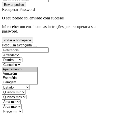
Enviar pedido
Recuperar Password
O seu pedido foi enviado com sucesso!
Irá receber um email com as instruções para recuperar a sua
password.
voltar à homepage
Pesquisa avançada
objective
districtId
countyId
types
state
mintypo
maxtypo
minarea
maxarea
minprice