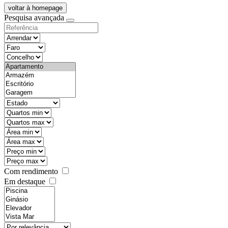
voltar à homepage
Pesquisa avançada
objective
districtId
countyId
types
state
mintypo
maxtypo
minarea
maxarea
minprice
maxprice
Com rendimento
Em destaque
features
realestateOrder