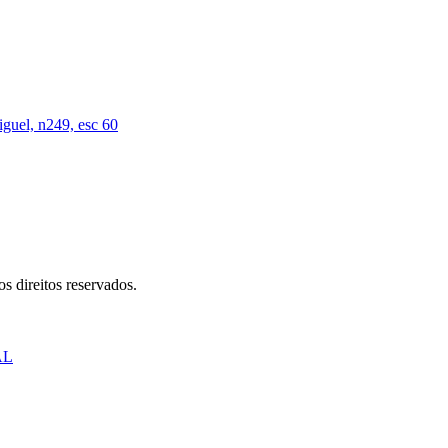
iguel, n249, esc 60
s direitos reservados.
AL