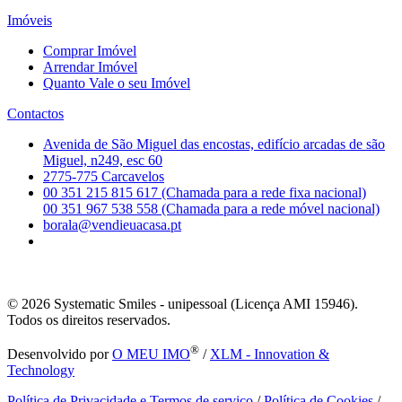
Imóveis
Comprar Imóvel
Arrendar Imóvel
Quanto Vale o seu Imóvel
Contactos
Avenida de São Miguel das encostas, edifício arcadas de são
Miguel, n249, esc 60
2775-775 Carcavelos
00 351 215 815 617 (Chamada para a rede fixa nacional)
00 351 967 538 558 (Chamada para a rede móvel nacional)
borala@vendieuacasa.pt
© 2026
Systematic Smiles - unipessoal (Licença AMI 15946).
Todos os direitos reservados.
®
Desenvolvido por
O MEU IMO
/
XLM - Innovation &
Technology
Política de Privacidade e Termos de serviço
/
Política de Cookies
/