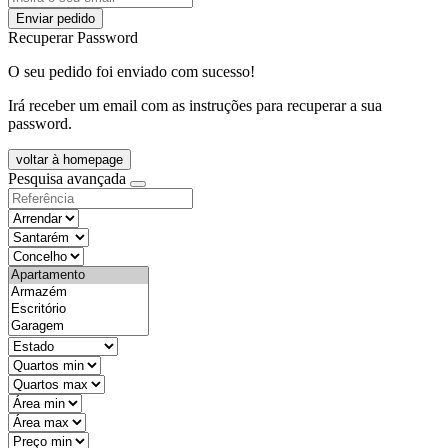
Enviar pedido
Recuperar Password
O seu pedido foi enviado com sucesso!
Irá receber um email com as instruções para recuperar a sua
password.
voltar à homepage
Pesquisa avançada
objective
districtId
countyId
types
state
mintypo
maxtypo
minarea
maxarea
minprice